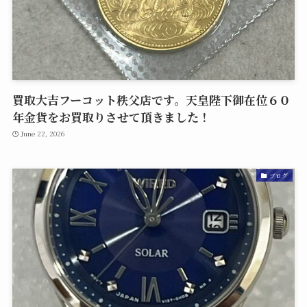
買取大吉フーコット秩父店です。天皇陛下御在位６０
年金貨をお買取りさせて頂きました！
June 22, 2026
ブログ