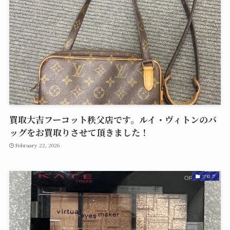
買取大吉フーコット秩父店です。ルイ・ヴィトンのバ
ッグをお買取りさせて頂きました！
February 22, 2026
ブログ