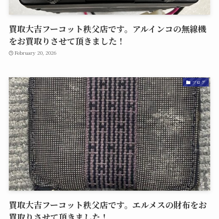
買取大吉フーコット秩父店です。アルインコの無線機
をお買取りさせて頂きました！
February 20, 2026
ブログ
買取大吉フーコット秩父店です。エルメスの財布をお
買取りさせて頂きました！