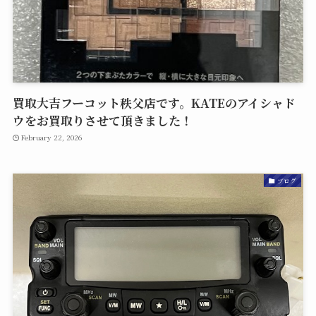
買取大吉フーコット秩父店です。KATEのアイシャド
ウをお買取りさせて頂きました！
February 22, 2026
ブログ