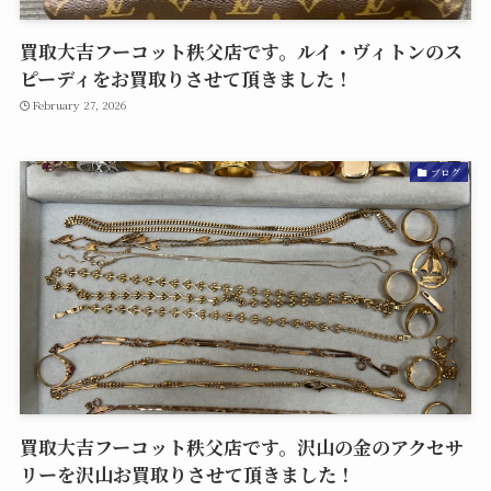
買取大吉フーコット秩父店です。ルイ・ヴィトンのス
ピーディをお買取りさせて頂きました！
February 27, 2026
ブログ
買取大吉フーコット秩父店です。沢山の金のアクセサ
リーを沢山お買取りさせて頂きました！