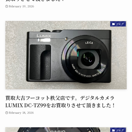
February 19, 2026
ブログ
買取大吉フーコット秩父店です。デジタルカメラ
LUMIX DC-TZ99をお買取りさせて頂きました！
February 18, 2026
ブログ