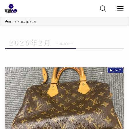
ホーム
2026年
2月
2026年2月
– date –
ブログ