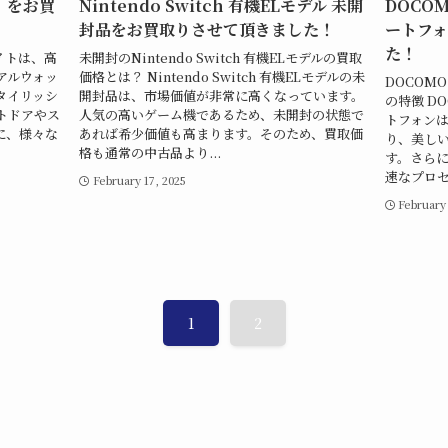
ト をお買
Nintendo Switch 有機ELモデル 未開
DOCOMO
封品をお買取りさせて頂きました！
ートフ
た！
ホワイトは、高
未開封のNintendo Switch 有機ELモデルの買取
アルウォッ
価格とは？ Nintendo Switch 有機ELモデルの未
DOCOMO 
タイリッシ
開封品は、市場価値が非常に高くなっています。
の特徴 DOC
トドアやス
人気の高いゲーム機であるため、未開封の状態で
トフォン
に、様々な
あれば希少価値も高まります。そのため、買取価
り、美し
格も通常の中古品より...
す。さら
速なプロセ
February 17, 2025
February
1
2