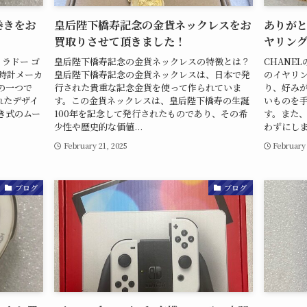
巻きをお
皇后陛下橋寿記念の金貨ネックレスをお
ありがと
買取りさせて頂きました！
ヤリン
 ラドー ゴ
皇后陛下橋寿記念の金貨ネックレスの特徴とは？
CHANE
時計メーカ
皇后陛下橋寿記念の金貨ネックレスは、日本で発
のイヤリ
の一つで
行された貴重な記念金貨を使って作られていま
り、好み
れたデザイ
す。この金貨ネックレスは、皇后陛下橋寿の生誕
いものを
き式のムー
100年を記念して発行されたものであり、その希
す。また
少性や歴史的な価値...
わずにしま
February 21, 2025
February
ブログ
ブログ