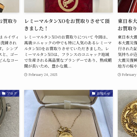
お買取り
レミーマルタンXOをお買取りさせて頂
東日本
きました！
お買取
は ルイヴィ
レミーマルタンXOのお買取りについて 今回は、
東日本大震
で洗練され
高級コニャックの中でも特に人気のあるレミーマ
本大震災復
す。シンプ
ルタンXOをお買取りさせていただきました。レ
行された
スと、ゴー
ミーマルタンXOは、フランスのコニャック地域
気持ちが
どんなコー
で生産される高品質なブランデーであり、熟成期
大震災復
間が長いため、豊かな風...
地方の桜や松
February 24, 2025
February
ブログ
お知らせ