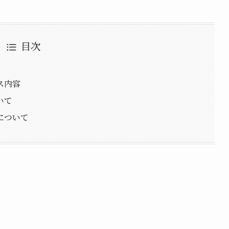
目次
ス内容
いて
について